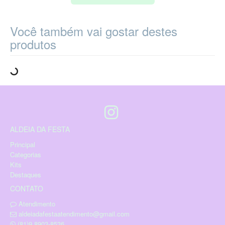
Você também vai gostar destes
produtos
ALDEIA DA FESTA
Principal
Categorias
Kits
Destaques
CONTATO
Atendimento
aldeiadafestaatendimento@gmail.com
(81)9.8903-8536